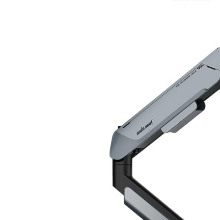
จาก
มาก
ไป
หา
น้อย