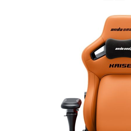
จาก
มาก
ไป
หา
น้อย