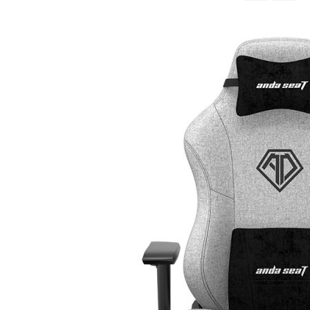
จาก
มาก
ไป
หา
น้อย