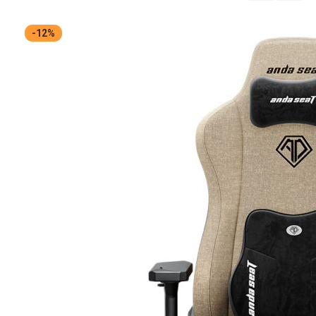
จาก
มาก
-12%
ไป
หา
น้อย