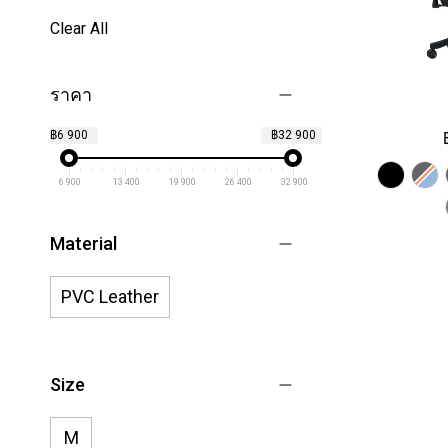
Clear All
ราคา
฿6 900
฿32 900
6 900
13 400
19 900
26 400
32 900
Material
PVC Leather
Size
M