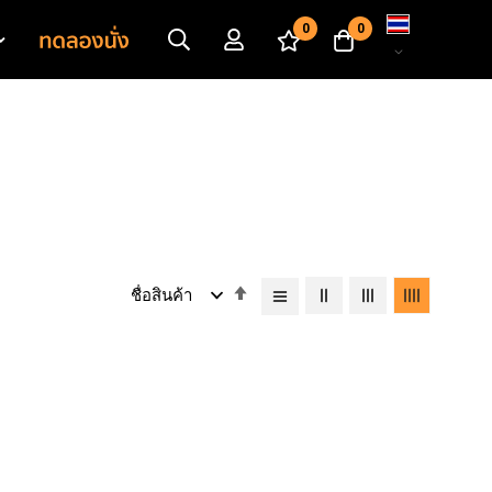
เปลี่ยน
0
0
ภาษา
เรียง
จาก
มาก
ไป
หา
น้อย