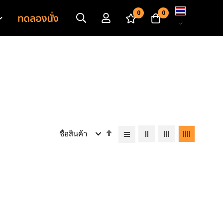
เปลี่ยน
0
0
ภาษา
เรียง
จาก
มาก
ไป
หา
น้อย