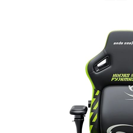
จาก
มาก
ไป
หา
น้อย