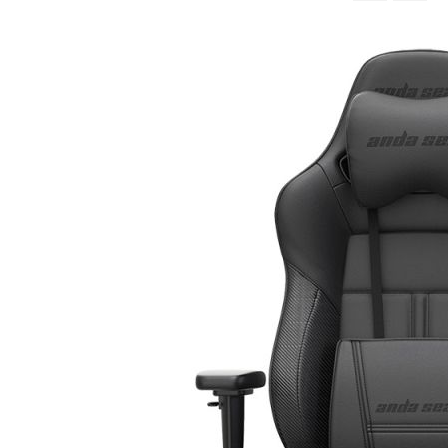
จาก
มาก
ไป
หา
น้อย