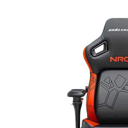
ไป
หา
น้อย