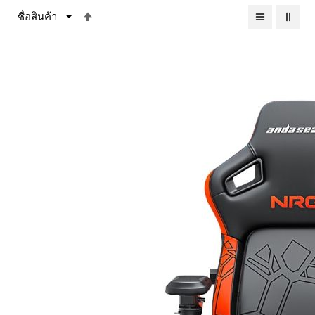
เรียง
จาก
มาก
ไป
หา
น้อย