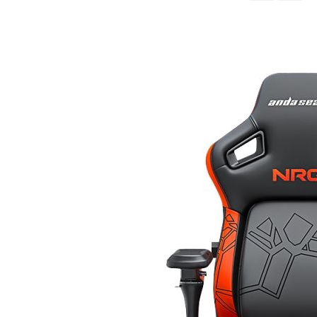
จาก
มาก
ไป
หา
น้อย