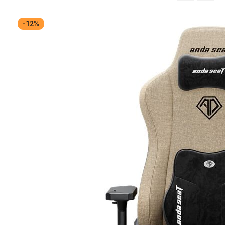
จาก
มาก
-12%
ไป
หา
น้อย