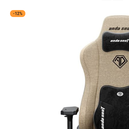
จาก
มาก
-12%
ไป
หา
น้อย