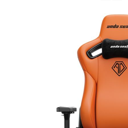
จาก
มาก
ไป
หา
น้อย