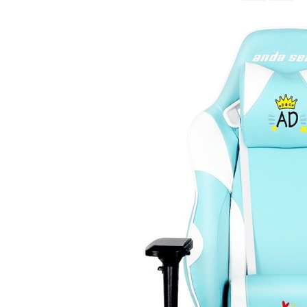
จาก
มาก
ไป
หา
น้อย