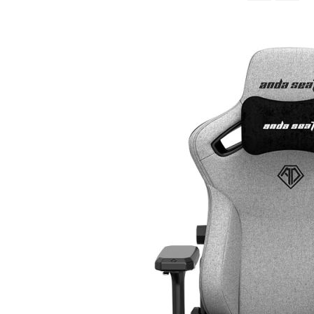
จาก
มาก
ไป
หา
น้อย