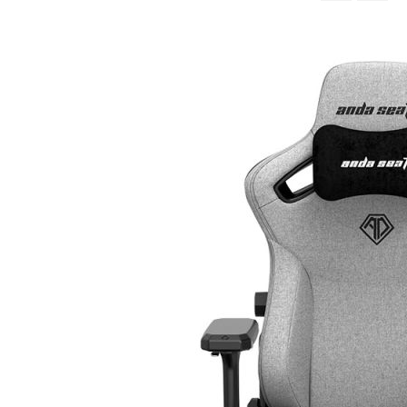
จาก
มาก
ไป
หา
น้อย