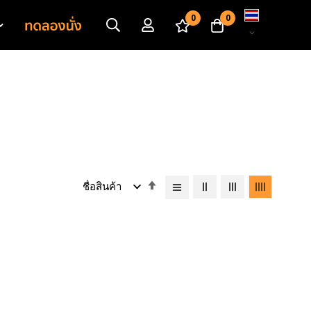
เปลี่ยน
0
0
ภาษา
เรียง
จาก
มาก
ไป
หา
น้อย