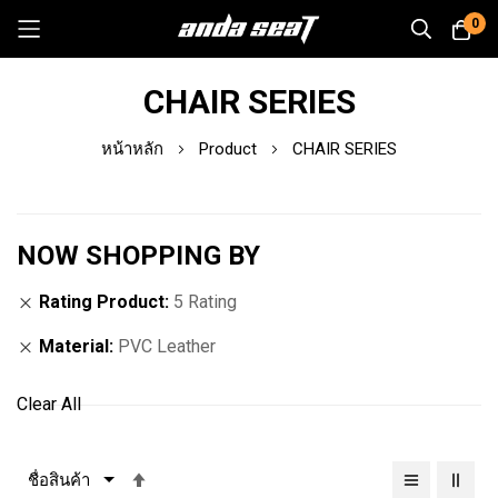
0
Skip
CHAIR SERIES
to
Content
หน้าหลัก
Product
CHAIR SERIES
NOW SHOPPING BY
Rating Product
5 Rating
Material
PVC Leather
Clear All
เรียง