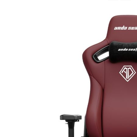
จาก
มาก
ไป
หา
น้อย