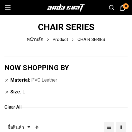
0
Skip
CHAIR SERIES
to
Content
หน้าหลัก
Product
CHAIR SERIES
NOW SHOPPING BY
Material
PVC Leather
Size
L
Clear All
เรียง