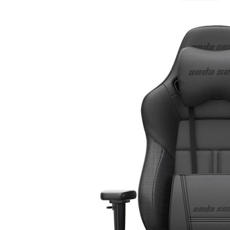
จาก
มาก
ไป
หา
น้อย