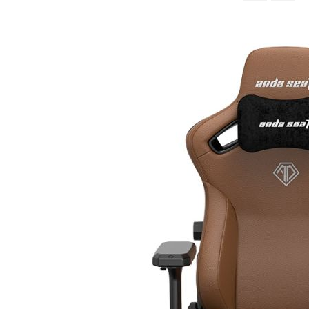
จาก
มาก
ไป
หา
น้อย