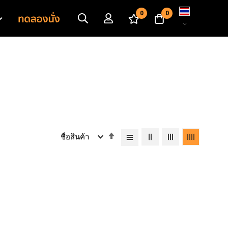
เปลี่ยน
0
0
ภาษา
เรียง
จาก
มาก
ไป
หา
น้อย