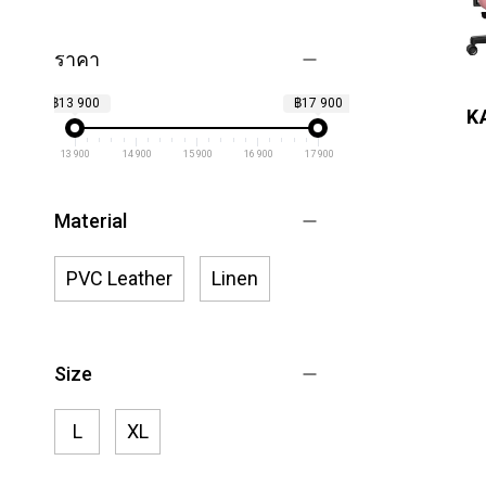
ราคา
฿13 900
฿17 900
K
13 900
14 900
15 900
16 900
17 900
Material
PVC Leather
Linen
Size
L
XL