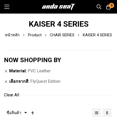
0
Skip
KAISER 4 SERIES
to
Content
หน้าหลัก
Product
CHAIR SERIES
KAISER 4 SERIES
NOW SHOPPING BY
Material
PVC Leather
เลือกจากสี
FlyQuest Edition
Clear All
เรียง