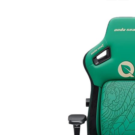
จาก
มาก
ไป
หา
น้อย