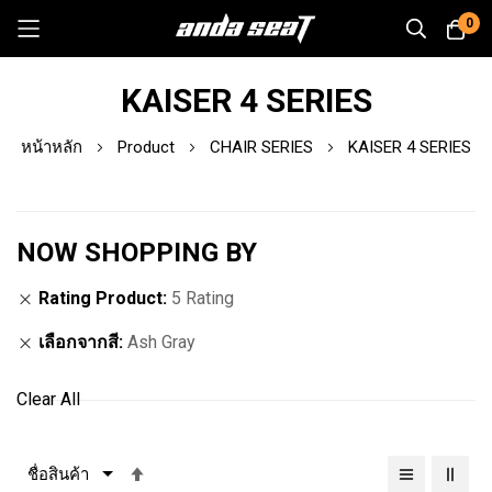
0
Skip
KAISER 4 SERIES
to
Content
หน้าหลัก
Product
CHAIR SERIES
KAISER 4 SERIES
NOW SHOPPING BY
Rating Product
5 Rating
เลือกจากสี
Ash Gray
Clear All
เรียง