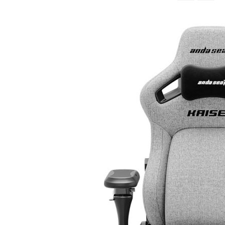
จาก
มาก
ไป
หา
น้อย