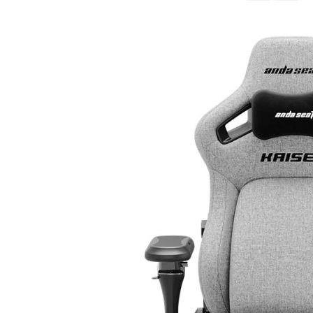
จาก
มาก
ไป
หา
น้อย