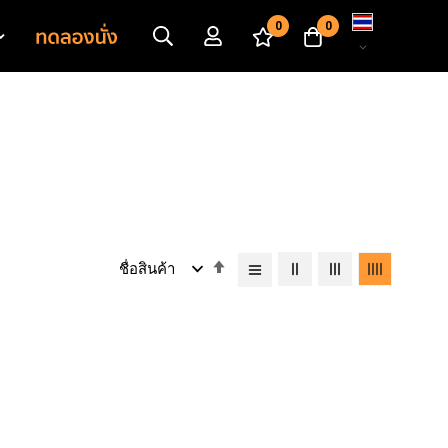
เปลี่ยน
0
0
ภาษา
เรียง
จาก
มาก
ไป
หา
น้อย