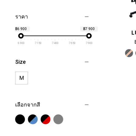
ราคา
฿6 900
฿7 900
L
6 900
7 150
7 400
7 650
7 900
Size
M
เลือกจากสี