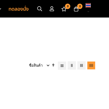
เปลี่ยน
0
0
ภาษา
เรียง
จาก
มาก
ไป
หา
น้อย