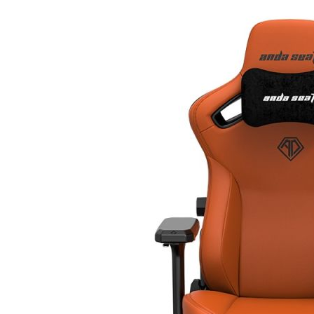
ไป
หา
น้อย