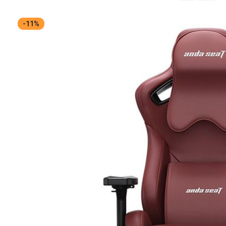
จาก
มาก
-11%
ไป
หา
น้อย