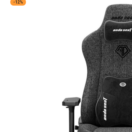
-12%
ไป
หา
น้อย