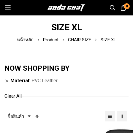
0
Skip
SIZE XL
to
Content
หน้าหลัก
Product
CHAIR SIZE
SIZE XL
NOW SHOPPING BY
Material
PVC Leather
Clear All
เรียง
จาก
มาก