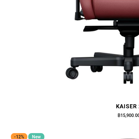
KAISER 
฿15,900.0
-12%
New