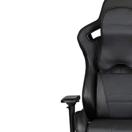
ไป
หา
น้อย