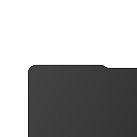
ไป
หา
น้อย