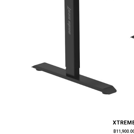
XTREM
฿11,900.0