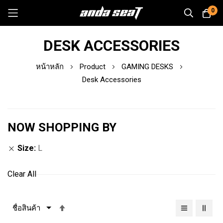
0
Skip
DESK ACCESSORIES
to
Content
หน้าหลัก
Product
GAMING DESKS
Desk Accessories
NOW SHOPPING BY
Size
L
Clear All
เรียง
จาก