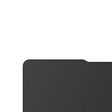
มาก
ไป
หา
น้อย