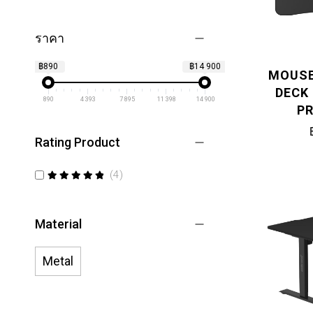
ราคา
฿890
฿14 900
MOUSE
DECK
890
4 393
7 895
11 398
14 900
PR
Rating Product
items
4
100
100
% of
Material
Metal