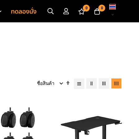
เปลี่ยน
0
0
ภาษา
เรียง
จาก
มาก
ไป
หา
น้อย