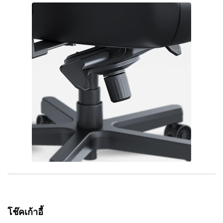
โช๊คเก้าอี้