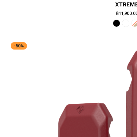
XTREM
฿11,900.0
-50%