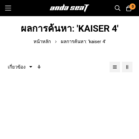
0
Skip
ผลการค้นหา: 'KAISER 4'
to
Content
หน้าหลัก
ผลการค้นหา: 'kaiser 4'
เรียง
จาก
น้อย
ไป
หา
มาก