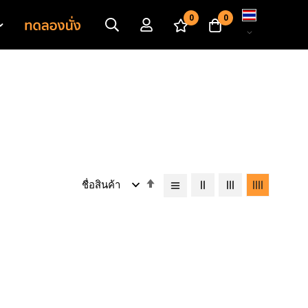
เปลี่ยน
0
0
ภาษา
เรียง
จาก
มาก
ไป
หา
น้อย