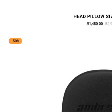
HEAD PILLOW SI
฿1,450.00
฿2,
-50%