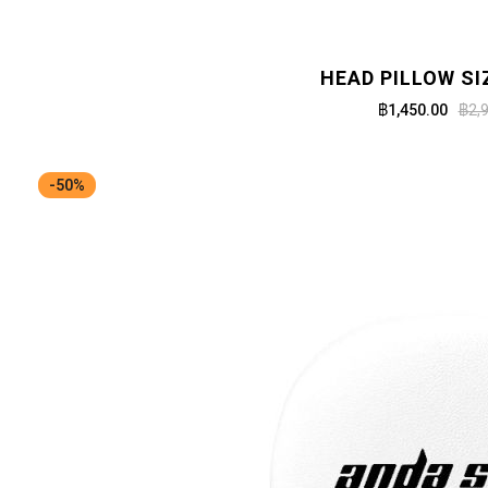
HEAD PILLOW SI
฿1,450.00
฿2,
-50%