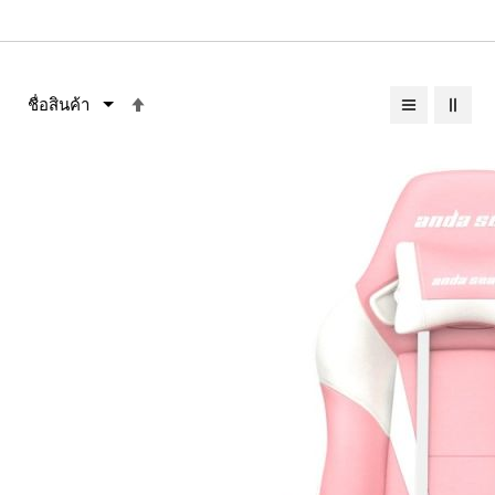
เรียง
จาก
มาก
ไป
หา
น้อย