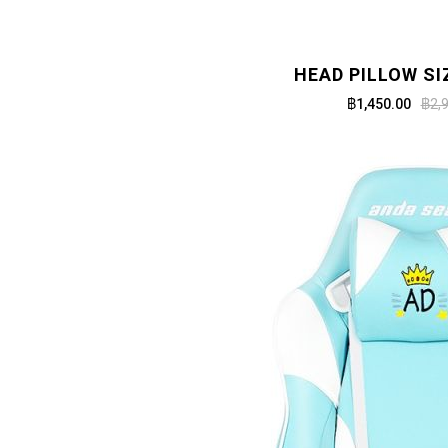
HEAD PILLOW SI
฿1,450.00
฿2,