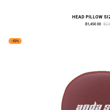
HEAD PILLOW SI
฿1,450.00
฿2,
-50%