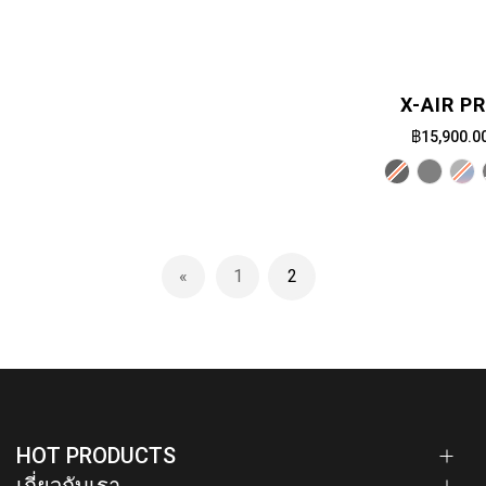
X-AIR P
฿15,900.0
Page
1
2
Page
ก่อนหน้านี้
Page
You're currently reading p
HOT PRODUCTS