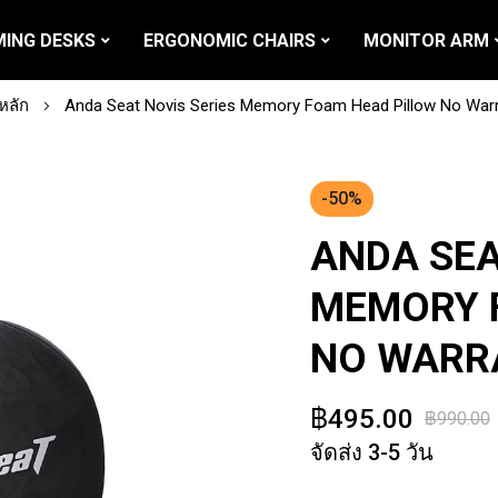
ING DESKS
ERGONOMIC CHAIRS
MONITOR ARM
หลัก
Anda Seat Novis Series Memory Foam Head Pillow No War
-50%
ANDA SEA
MEMORY 
NO WARR
฿495.00
฿990.00
จัดส่ง 3-5 วัน