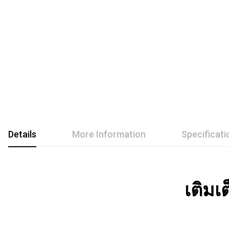
Details
More Information
Specificati
เติมเ