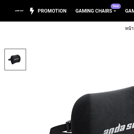
New
PROMOTION
GAMING CHAIRS
GAM
หน้า
Skip
to
the
end
of
the
images
gallery