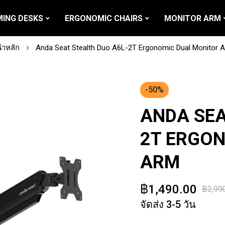
ING DESKS
ERGONOMIC CHAIRS
MONITOR ARM
้าหลัก
Anda Seat Stealth Duo A6L-2T Ergonomic Dual Monitor 
-50%
ANDA SEA
2T ERGO
ARM
฿1,490.00
฿2,99
จัดส่ง 3-5 วัน