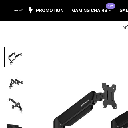
New
PROMOTION
GAMING CHAIRS
GAM
หน
Skip
to
the
end
of
the
images
gallery