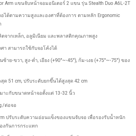
or Arm แขนจับหน้าจอมอนิเตอร์ 2 แขน รุ่น Stealth Duo A6L-2T
าจอได้ตามความสูงและองศาที่ต้องการ ตามหลัก Ergonomic
า
ิตจากเหล็ก, อลูมิเนียม และพลาสติกคุณภาพสูง
งศา สามารถใช้กับจอโค้งได้
นซ้าย-ขวา, สูง-ต่ำ, เอียง (+90°~-45°), ก้ม-เงย (+75°~-75°) ของ
ด 51 cm, ปรับระดับยกขึ้นได้สูงสุด 42 cm
มาะกับขนาดหน้าจอตั้งแต่ 13-32 นิ้ว
g./ต่อจอ
Arm ปรับระดับความอ่อนแข็งของแขนจับจอ เพื่อรองรับน้ำหนัก
้องกันการกระแทก