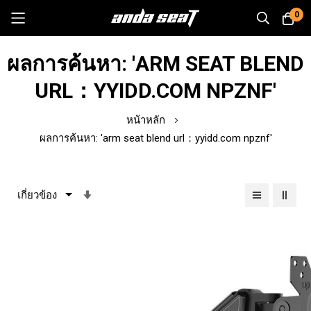
0
Skip
ผลการค้นหา: 'ARM SEAT BLEND
to
Content
URL：YYIDD.COM NPZNF'
หน้าหลัก
ผลการค้นหา: 'arm seat blend url：yyidd.com npznf'
เรียง
จาก
น้อย
ไป
หา
มาก