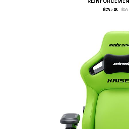
REINFORCEMEN
฿295.00
฿59