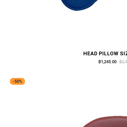
HEAD PILLOW SI
฿1,245.00
฿2,
-50%