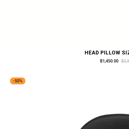
HEAD PILLOW SI
฿1,450.00
฿2,
-50%