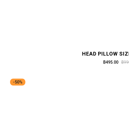
HEAD PILLOW SIZ
฿495.00
฿99
-50%