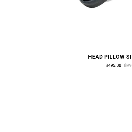
HEAD PILLOW SI
฿495.00
฿99