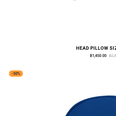
HEAD PILLOW SI
฿1,450.00
฿2,
-50%