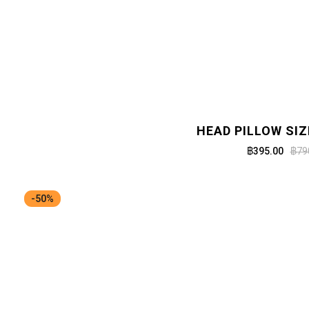
HEAD PILLOW SIZ
฿395.00
฿79
-50%