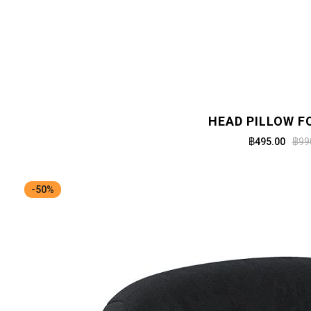
HEAD PILLOW F
฿495.00
฿99
-50%