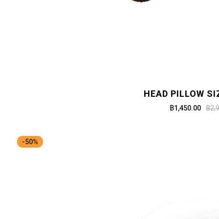
HEAD PILLOW SI
฿1,450.00
฿2,
-50%