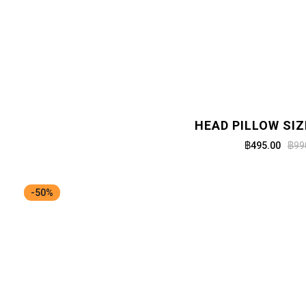
HEAD PILLOW SIZ
฿495.00
฿99
-50%